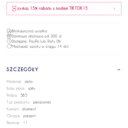
ć
Z
zyskaj 15% rabatu z kodem TIKTOK15
ł
o
t
Błyskawiczna wysyłka
y
Darmowa dostawa od 300 zł
p
Dostępne: PayPo lub Raty 0%
i
Możliwość zwrotu w ciągu 14 dni
e
r
ś
c
SZCZEGÓŁY
i
o
Materiał:
złoto
n
Kolor złota:
żółty
e
Próba:
585
k
Typ produktu:
pierścionek
z
Kamień:
diament
a
Okazja:
prezent
r
ę
Rozmiar:
11