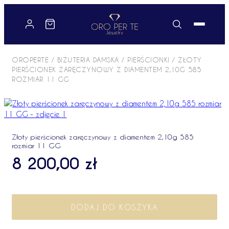
Przejdź
do
treści
OROPERTE
/
BIŻUTERIA DAMSKA
/
PIERŚCIONKI
/ ZŁOTY
PIERŚCIONEK ZARĘCZYNOWY Z DIAMENTEM 2,10G 585
ROZMIAR 11 GG
Złoty pierścionek zaręczynowy z diamentem 2,10g 585
rozmiar 11 GG
8 200,00
zł
i
l
DODAJ DO KOSZYKA
o
ś