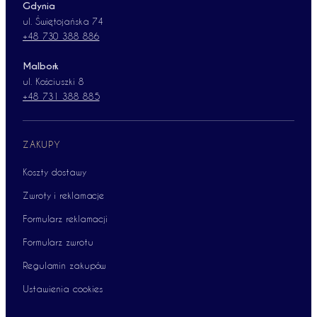
Gdynia
ul. Świętojańska 74
+48 730 388 886
Malbork
ul. Kościuszki 8
+48 731 388 885
ZAKUPY
Koszty dostawy
Zwroty i reklamacje
Formularz reklamacji
Formularz zwrotu
Regulamin zakupów
Ustawienia cookies